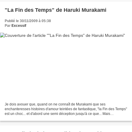
"La Fin des Temps" de Haruki Murakami
Publié le 30/11/2009 à 05:38
Par
Excessif
Je dois avouer que, quand on ne connaît de Murakami que ses
enchanteresses histoires d'amour teintées de fantastique, "la Fin des Temps"
est un choc... et d'abord une semi déception jusqu'à ce que... Mais
commençons d'abord par expliquer où se promène...