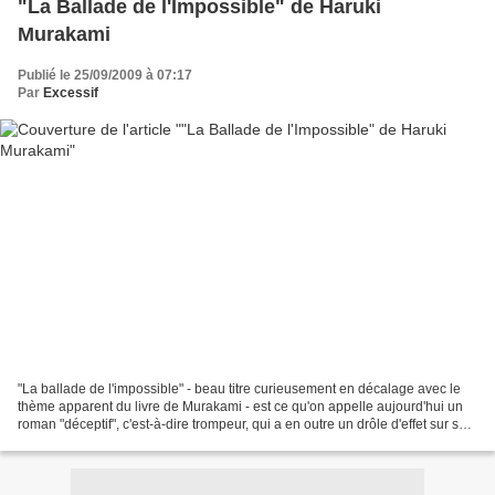
"La Ballade de l'Impossible" de Haruki
Murakami
Publié le 25/09/2009 à 07:17
Par
Excessif
"La ballade de l'impossible" - beau titre curieusement en décalage avec le
thème apparent du livre de Murakami - est ce qu'on appelle aujourd'hui un
roman "déceptif", c'est-à-dire trompeur, qui a en outre un drôle d'effet sur son
lecteur : voilà un livre...