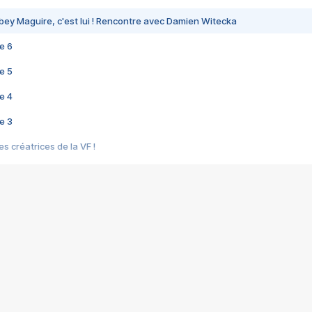
bey Maguire, c'est lui ! Rencontre avec Damien Witecka
e 6
e 5
e 4
e 3
s créatrices de la VF !
e 2
e 1
e Mektoub My Love arrive enfin ! Rencontre avec Shaïn Boumedine et Sal
i : après Toni en famille
elle réalise le bouleversant Dites lui que je l'aime
ais ! Rencontre autour de Vie privée de Rebecca Zlotowski