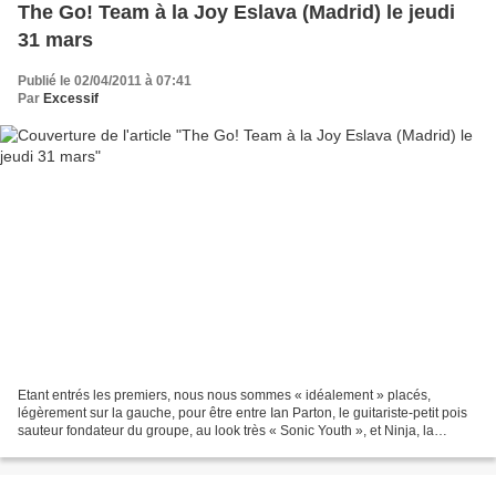
The Go! Team à la Joy Eslava (Madrid) le jeudi
31 mars
Publié le 02/04/2011 à 07:41
Par
Excessif
Etant entrés les premiers, nous nous sommes « idéalement » placés,
légèrement sur la gauche, pour être entre Ian Parton, le guitariste-petit pois
sauteur fondateur du groupe, au look très « Sonic Youth », et Ninja, la
pétulante figure de proue, à l’énergie...