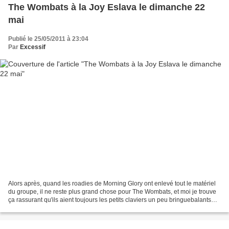
The Wombats à la Joy Eslava le dimanche 22
mai
Publié le 25/05/2011 à 23:04
Par
Excessif
Alors après, quand les roadies de Morning Glory ont enlevé tout le matériel
du groupe, il ne reste plus grand chose pour The Wombats, et moi je trouve
ça rassurant qu'ils aient toujours les petits claviers un peu bringuebalants
des débuts... La scène...