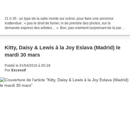
21 h 35 : un type de la salle monte sur scène, pour faire une annonce
inattendue : « pas le droit de fumer, ni de prendre des photos, sur la
demande express des artistes… ». Bon, pas vraiment surprenant de la part
de Californiens (l’interdiction de fumer)...
Kitty, Daisy & Lewis à la Joy Eslava (Madrid) le
mardi 30 mars
Publié le 01/04/2010 à 05:28
Par
Excessif