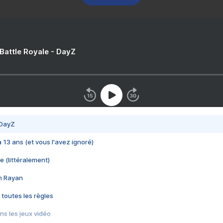
 Battle Royale - DayZ
 DayZ
 a 13 ans (et vous l'avez ignoré)
e (littéralement)
im Rayan
 toutes les règles
s les jeux vidéo