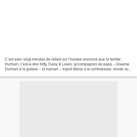
C’est avec vingt minutes de retard sur l’horaire annoncé que la famille
Durham, c’est-à-dire Kitty, Daisy & Lewis, accompagnés de papa – Graeme
Durham à la guitare – et maman – Ingrid Weiss à la contrebasse, monte sur
scène, devant un public très nombreux...