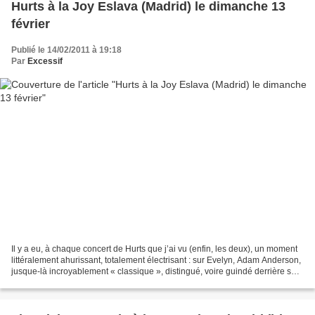
Hurts à la Joy Eslava (Madrid) le dimanche 13
février
Publié le 14/02/2011 à 19:18
Par
Excessif
Il y a eu, à chaque concert de Hurts que j’ai vu (enfin, les deux), un moment
littéralement ahurissant, totalement électrisant : sur Evelyn, Adam Anderson,
jusque-là incroyablement « classique », distingué, voire guindé derrière son
petit piano, se lève,...