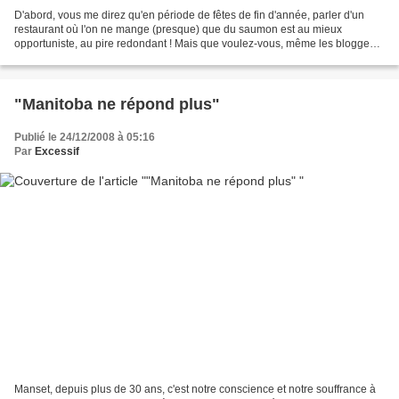
D'abord, vous me direz qu'en période de fêtes de fin d'année, parler d'un
restaurant où l'on ne mange (presque) que du saumon est au mieux
opportuniste, au pire redondant ! Mais que voulez-vous, même les bloggeurs
suivent l'actualité, non ? Et puis, je...
"Manitoba ne répond plus"
Publié le 24/12/2008 à 05:16
Par
Excessif
Manset, depuis plus de 30 ans, c'est notre conscience et notre souffrance à