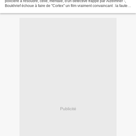
policière à résoudre, celle, mentale, d'un détective frappé par Alzeimher -,
Boukhrief échoue à faire de "Cortex" un film vraiment convaincant : la faute
en revient uniquement...
Publicité