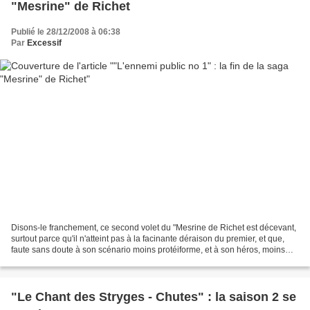
"Mesrine" de Richet
Publié le 28/12/2008 à 06:38
Par
Excessif
Disons-le franchement, ce second volet du "Mesrine de Richet est décevant,
surtout parce qu'il n'atteint pas à la facinante déraison du premier, et que,
faute sans doute à son scénario moins protéiforme, et à son héros, moins
convulsif, plus caricatural...
"Le Chant des Stryges - Chutes" : la saison 2 se