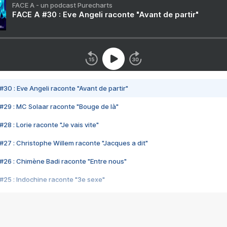
FACE A - un podcast Purecharts
FACE A #30 : Eve Angeli raconte "Avant de partir"
#30 : Eve Angeli raconte "Avant de partir"
#29 : MC Solaar raconte "Bouge de là"
28 : Lorie raconte "Je vais vite"
#27 : Christophe Willem raconte "Jacques a dit"
#26 : Chimène Badi raconte "Entre nous"
#25 : Indochine raconte "3e sexe"
#24 : Zaho raconte "C'est chelou"
#23 : Patrick Bruel raconte "Au café des délices"