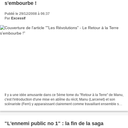
s'embourbe !
Publié le 29/12/2008 à 06:37
Par
Excessif
Il y a une idée amusante dans ce 5ème tome du "Retour à la Terre" de Manu,
c'est l'introduction d'une mise en abîme du récit, Manu (Larcenet) et son
scénariste (Ferri) y apparaissant clairement comme travaillant ensemble sur
cette BD, tout en se posant...
"L'ennemi public no 1" : la fin de la saga