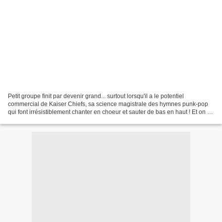
Petit groupe finit par devenir grand... surtout lorsqu'il a le potentiel
commercial de Kaiser Chiefs, sa science magistrale des hymnes punk-pop
qui font irrésistiblement chanter en choeur et sauter de bas en haut ! Et on se
retrouve donc à jouer dans...