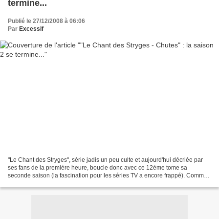
termine...
Publié le 27/12/2008 à 06:06
Par
Excessif
"Le Chant des Stryges", série jadis un peu culte et aujourd'hui décriée par
ses fans de la première heure, boucle donc avec ce 12ème tome sa
seconde saison (la fascination pour les séries TV a encore frappé). Comme
depuis 3 ou 4 ans, "Chutes" souffre...