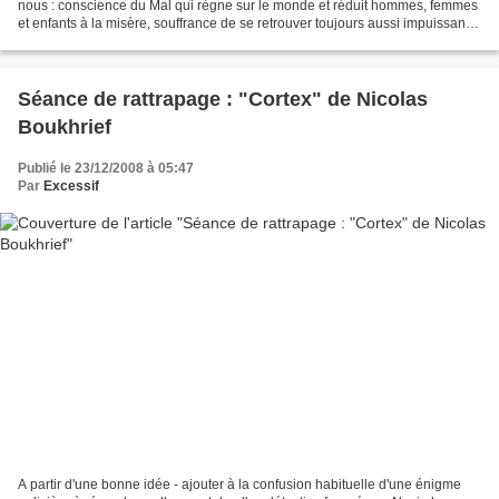
nous : conscience du Mal qui règne sur le monde et réduit hommes, femmes
et enfants à la misère, souffrance de se retrouver toujours aussi impuissants
à changer quoi que ce soit,...
Séance de rattrapage : "Cortex" de Nicolas
Boukhrief
Publié le 23/12/2008 à 05:47
Par
Excessif
A partir d'une bonne idée - ajouter à la confusion habituelle d'une énigme