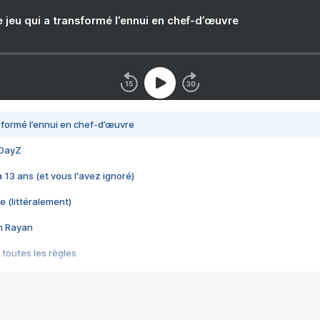
e jeu qui a transformé l’ennui en chef-d’œuvre
nsformé l’ennui en chef-d’œuvre
 DayZ
 a 13 ans (et vous l'avez ignoré)
e (littéralement)
im Rayan
 toutes les règles
s les jeux vidéo
us choquant de Rockstar ? - Le scandale BULLY