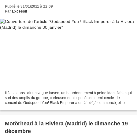
Publié le 31/01/2011 à 22:09
Par
Excessif
Il flotte dans l'air un vague larsen, un bourdonnement à peine identifiable qui
sort des amplis du groupe, curieusement disposés en demi-cercle : le
concert de Godspeed You! Black Emperor a en fait déjà commencé, et le
bourdonnement enfle lentement, s'enrichit...
Motörhead à la Riviera (Madrid) le dimanche 19
décembre