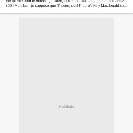
une attente pour le moins injustifiée, tout étant clairement prêt depuis les 21
h 00 ! Mais bon, je suppose que "l'heure, c'est l'heure". Amy Macdonald sur
scène, c'est aujourd'hui...
Publicité