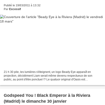
Publié le 19/03/2011 à 13:32
Par
Excessif
21 h 30 pile, les lumières s'éteignent, un logo Beady Eye apparaît en
projection, décidément Liam serait même devenu respectueux de son
public, au point d'être ponctuel !? Le quatuor original d'Oasis est
accompagné sur scène par un bassiste, jeune et...
Godspeed You ! Black Emperor à la Riviera
(Madrid) le dimanche 30 janvier