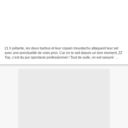
21 h pétante, les deux barbus et leur copain moustachu attaquent leur set
avec une ponctualité de vrais pros. Car on le sait depuis un bon moment, ZZ
Top, c’est du pur spectacle professionnel ! Tout de suite, on est rassuré :
même le non spécialiste comme...