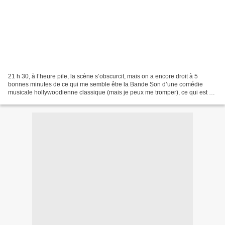
21 h 30, à l’heure pile, la scène s’obscurcit, mais on a encore droit à 5
bonnes minutes de ce qui me semble être la Bande Son d’une comédie
musicale hollywoodienne classique (mais je peux me tromper), ce qui est un
peu long avant que Mark Everett (c'est-à-dire...