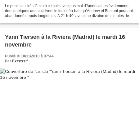
Le public est très féminin ce soir, avec pas mal d'Américaines évidemment,
dont quelques unes cultivent le look néo-bab qu’Andrew et Ben ont pourtant
abandonné depuis longtemps. A 21 h 40, avec une dizaine de minutes de
retard, nos deux acolytes entrent...
Yann Tiersen à la Riviera (Madrid) le mardi 16
novembre
Publié le 18/11/2010 à 07:44
Par
Excessif