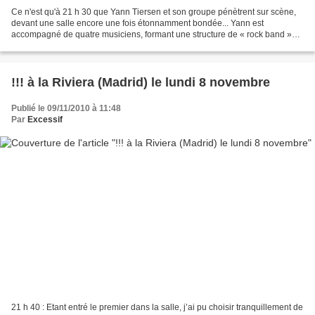
Ce n'est qu'à 21 h 30 que Yann Tiersen et son groupe pénètrent sur scène,
devant une salle encore une fois étonnamment bondée... Yann est
accompagné de quatre musiciens, formant une structure de « rock band »
classique : guitare, basse, claviers, batterie......
!!! à la Riviera (Madrid) le lundi 8 novembre
Publié le 09/11/2010 à 11:48
Par
Excessif
21 h 40 : Etant entré le premier dans la salle, j’ai pu choisir tranquillement de