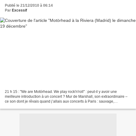
Publié le 21/12/2010 à 06:14
Par
Excessif
21 h 15 : "We are Motörhead. We play rock'n'roll" : peut-il y avoir une
meilleure introduction à un concert ? Mur de Marshall, son extraordinaire –
ce son dont je rêvais quand j’allais aux concerts à Paris : sauvage,
absolument destructeur pour l'ouïe,...