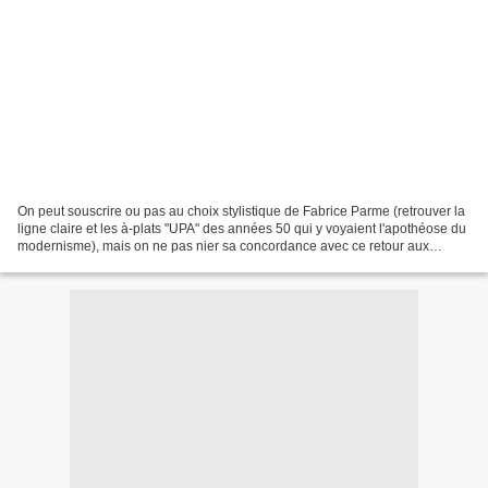
On peut souscrire ou pas au choix stylistique de Fabrice Parme (retrouver la
ligne claire et les à-plats "UPA" des années 50 qui y voyaient l'apothéose du
modernisme), mais on ne pas nier sa concordance avec ce retour aux
origines du Spirou de Franquin....