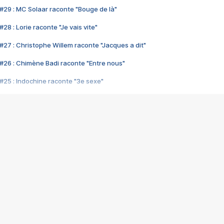
#29 : MC Solaar raconte "Bouge de là"
28 : Lorie raconte "Je vais vite"
#27 : Christophe Willem raconte "Jacques a dit"
#26 : Chimène Badi raconte "Entre nous"
#25 : Indochine raconte "3e sexe"
#24 : Zaho raconte "C'est chelou"
#23 : Patrick Bruel raconte "Au café des délices"
#22 : Kyo raconte "Le chemin"
#21 : Nolwenn Leroy raconte "Cassé"
#20 : Patrick Hernandez raconte "Born to be alive"
#19 : Lorie raconte "Près de moi"
#18 : Michael Jones raconte "A nos actes manqués" (avec Jean-Jacque