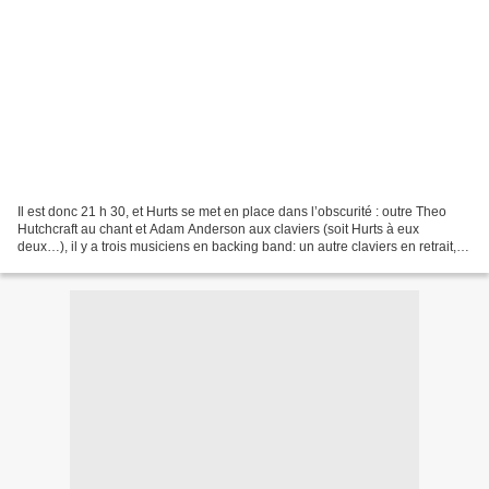
Il est donc 21 h 30, et Hurts se met en place dans l’obscurité : outre Theo
Hutchcraft au chant et Adam Anderson aux claviers (soit Hurts à eux
deux…), il y a trois musiciens en backing band: un autre claviers en retrait,
un batteur, et un curieux chanteur...