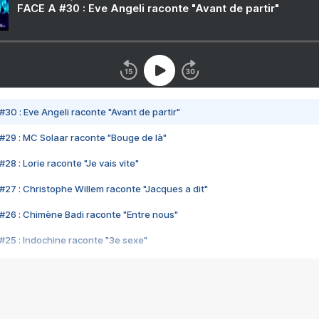
FACE A #30 : Eve Angeli raconte "Avant de partir"
#30 : Eve Angeli raconte "Avant de partir"
#29 : MC Solaar raconte "Bouge de là"
28 : Lorie raconte "Je vais vite"
#27 : Christophe Willem raconte "Jacques a dit"
#26 : Chimène Badi raconte "Entre nous"
#25 : Indochine raconte "3e sexe"
#24 : Zaho raconte "C'est chelou"
#23 : Patrick Bruel raconte "Au café des délices"
#22 : Kyo raconte "Le chemin"