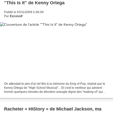
"This Is It" de Kenny Ortega
Publié le 03/11/2009 à 06:09
Par
Excessif
On attendait le pire d'un tel film à la mémoire du King of Pop, réalisé par le
Kenny Ortega de "High School Musical"... Et c'est le meilleur qui advient :
hormis quelques minutes de dévotion aveugle digne des "making of" qui
polluent en général les suppléments...
Racheter « HIStory » de Michael Jackson, ma