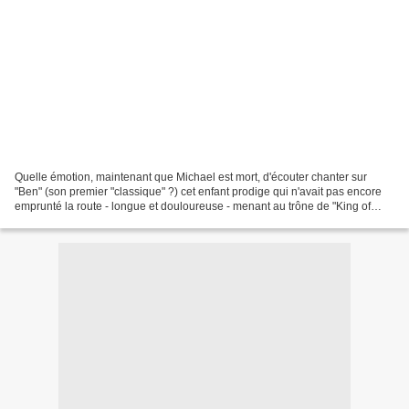
Quelle émotion, maintenant que Michael est mort, d'écouter chanter sur
"Ben" (son premier "classique" ?) cet enfant prodige qui n'avait pas encore
emprunté la route - longue et douloureuse - menant au trône de "King of
Pop" ! Tout ici répond parfaitement...