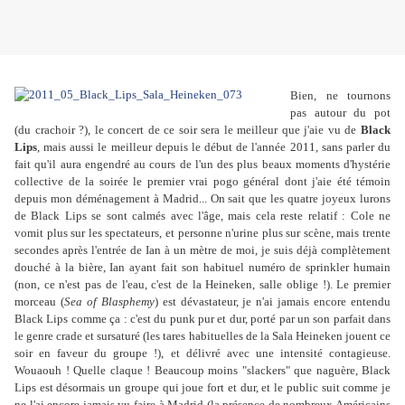
Bien, ne tournons
pas autour du pot
(du crachoir ?), le concert de ce soir sera le meilleur que j'aie vu de
Black
Lips
, mais aussi le meilleur depuis le début de l'année 2011, sans parler du
fait qu'il aura engendré au cours de l'un des plus beaux moments d'hystérie
collective de la soirée le premier vrai pogo général dont j'aie été témoin
depuis mon déménagement à Madrid... On sait que les quatre joyeux lurons
de Black Lips se sont calmés avec l'âge, mais cela reste relatif : Cole ne
vomit plus sur les spectateurs, et personne n'urine plus sur scène, mais trente
secondes après l'entrée de Ian à un mètre de moi, je suis déjà complètement
douché à la bière, Ian ayant fait son habituel numéro de sprinkler humain
(non, ce n'est pas de l'eau, c'est de la Heineken, salle oblige !). Le premier
morceau (
Sea of Blasphemy
) est dévastateur, je n'ai jamais encore entendu
Black Lips comme ça : c'est du punk pur et dur, porté par un son parfait dans
le genre crade et sursaturé (les tares habituelles de la Sala Heineken jouent ce
soir en faveur du groupe !), et délivré avec une intensité contagieuse.
Wouaouh ! Quelle claque ! Beaucoup moins "slackers" que naguère, Black
Lips est désormais un groupe qui joue fort et dur, et le public suit comme je
ne l'ai encore jamais vu faire à Madrid (la présence de nombreux Américains