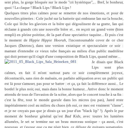
sent plus, la gorge bloquée sur le mode "cri hystérique",... Bref, le bonheur,
quoi ! La claque ! Black Lips ! Black Lips !
Quelques titres plus calmes pour se remettre de nos émotions, et pour de
nouvelles pitreries : Cole juché sur la batterie qui embrasse Ian sur la bouche,
Cole qui lèche les glaviots et la bière qui dégoulinent de sa gratte, Ian qui
réclame à grands cris une nouvelle bière et... en reçoit un grand verre (bien
rempli) en pleine poitrine, de la part d'une spectatrice taquine... Et puis c'est
le moment de
Hippie Hippie
Hoorah
, l'incontournable cover de ce cher
Jacques (Dutronc), dans une version extatique et spectaculaire ce soir :
marrant d'entendre ce vieux tube français au milieu d'un public madrilène
qui doit penser qu'il s'agit d'une composition de Black Lips, quand même...
Je disais que Black
Lips sont plus
calmes, en fait il m'ont surtout paru ce soir complètement joyeux,
décontractés, sans rien de malsain, en parfaite adéquation avec un public qui
est là pour s'amuser, pas pour se battre : et ça, ça fait la différence aussi... Le
bordel le plus noir, oui, mais dans la bonne humeur... Arrive donc le moment
attendu de tous de l'invasion de la scène, alors que le concert touche à sa fin :
c'est la fête, tout le monde gueule dans les micros (ou pas), Jared reste
impérialement cool au milieu du chaos (eh oui, ce mec est vraiment "classe",
et je ne croyais pas que je dirais ça un jour d'un "black lip" !). Après le pur
moment de bonheur général qu’est
Bad Kids
, avec toutes les lumières
allumées, le set se termine sur un beau morceau sonique - ça aussi, c'est
nouveau, et j'avoue que ça me plait bien, ce déluge de guitares sursaturées,