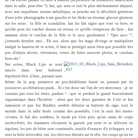
dans la salle, peut-être ?). Ian, qui sera ce soir le plus méchamment déjanté,
avec son inquiétant sourire métallique, se penche sur le décolleté généreux
d'une jolie photographe à ma gauche et lui lâche un énorme glaviot glaireux
sur les seins : la fille se scandalise, Ian lui fait signe que tout va bien, et
qu'elle peut lui cracher dessus en retour, ce qu'elle s'empresse de faire ; Ian
ramasse alors le crachat de la fille et le suce goulument ! "Que asco !",
j'entends derrière moi... Eh oui, alors que les stage divings se multiplient
malgré la hauteur de la scène, il faut se protéger aussi bien que possible des
jets d'objets divers, vêtements, verres de bière souvent pleins, et crachats
bien sûr !
Sur scène, Black Lips se sont
lancés dans leur habituel
répertoire-bric à brac, passant sans
frémir de la pop primitive au psychédélisme hanté en passant par de
jouissives accélérations punk... Et c'est donc sur l'un de ces morceaux - je ne
connais pas tous les titres, pardon ! - que se produit le grand basculement
orgasmisque dans l'hystérie : alors que les deux guitares de Cole et Ian
ramonent et que Joe Bradley semble détruire sa batterie de rage, tout le
monde dans la salle hurle comme des possédés, c'est la nuit des morts-
vivants, le bal des zombies, le mosh pit n'est plus qu'un amas de corps
enchevêtrés, les slammers s'écrasent la gueule par terre et se relèvent en
rigolant, les jets de bière sont continuels, inutile d'essayer d'y échapper, et je
sens la folie m'envahir, oui, les cheveux dressés sur la tête, les coups qu'on ne