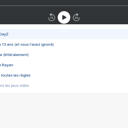
 DayZ
 a 13 ans (et vous l'avez ignoré)
e (littéralement)
im Rayan
 toutes les règles
s les jeux vidéo
us choquant de Rockstar ? - Le scandale BULLY
e plus moche de Steam
du RÊVE tourne au CAUCHEMAR
pendant 8 heures