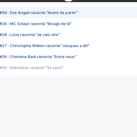
#30 : Eve Angeli raconte "Avant de partir"
#29 : MC Solaar raconte "Bouge de là"
28 : Lorie raconte "Je vais vite"
#27 : Christophe Willem raconte "Jacques a dit"
#26 : Chimène Badi raconte "Entre nous"
#25 : Indochine raconte "3e sexe"
#24 : Zaho raconte "C'est chelou"
#23 : Patrick Bruel raconte "Au café des délices"
#22 : Kyo raconte "Le chemin"
#21 : Nolwenn Leroy raconte "Cassé"
#20 : Patrick Hernandez raconte "Born to be alive"
#19 : Lorie raconte "Près de moi"