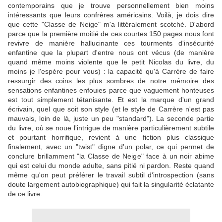
contemporains que je trouve personnellement bien moins
intéressants que leurs confrères américains. Voilà, je dois dire
que cette "Classe de Neige" m'a littéralement scotché. D'abord
parce que la première moitié de ces courtes 150 pages nous font
revivre de manière hallucinante ces tourments d'insécurité
enfantine que la plupart d'entre nous ont vécus (de manière
quand même moins violente que le petit Nicolas du livre, du
moins je l'espère pour vous) : la capacité qu'à Carrère de faire
ressurgir des coins les plus sombres de notre mémoire des
sensations enfantines enfouies parce que vaguement honteuses
est tout simplement tétanisante. Et est la marque d'un grand
écrivain, quel que soit son style (et le style de Carrère n'est pas
mauvais, loin de là, juste un peu "standard"). La seconde partie
du livre, où se noue l'intrigue de manière particulièrement subtile
et pourtant horrifique, revient à une fiction plus classique
finalement, avec un "twist" digne d'un polar, ce qui permet de
conclure brillamment "la Classe de Neige" face à un noir abime
qui est celui du monde adulte, sans pitié ni pardon. Reste quand
même qu'on peut préférer le travail subtil d'introspection (sans
doute largement autobiographique) qui fait la singularité éclatante
de ce livre.