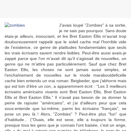
J'avais loupé "Zombies" à sa sortie,
je ne sais pas pourquoi. Sans doute
étais-je ailleurs, insouciant, et lire Bret Easton Ellis m'aurait trop
douloureusement rappelé que le soleil cache mal l'horrible vide
de l'existence, ce genre de platitudes fondamentales que seuls
les vrais écrivains savent rendre lisibles. Peut-être aussi avais-je
zappé parce que l'on m'avait dit qu'il s'agissait de nouvelles, un
genre qui ne m'attire pas particulièrement. Sauf que chez Bret
Easton Ellis, les choses ne sont jamais aussi simples, et
l'enchaînement de nouvelles sur le mode maraboutdeficelle
cache bien entendu un vrai roman. Beigbeder, que j'abhorre mais
qui est loin d'être un con, a apparemment écrit : "Les 3 meilleurs
écrivains américains vivants sont Bret Easton Ellis, Bret Easton
Ellis et Bret Easton Ellis." Il n'avait pas besoin de se donner la
peine de rajouter "américains", et j'ai d'ailleurs peur que cela
sous-entende que lui-même, parmi les écrivains "français", se
pose un peu là ! Alors, "Zombies" ? Peut-être plus "fun" que
d'habitude... ("Ouais, elle est sexe, elle a toujours la forme,
presque tous les gens que je connais l'ont baisée, c'est un ange,
elle a du mal à retenir son numéro de téléphone, le nom de sa