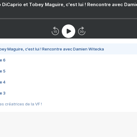
 DiCaprio et Tobey Maguire, c'est lui ! Rencontre avec Dam
bey Maguire, c'est lui ! Rencontre avec Damien Witecka
e 6
e 5
e 4
e 3
s créatrices de la VF !
e 2
e 1