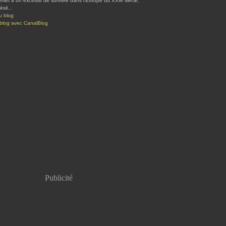
rmet à un excessif de survivre dans l'Europe du XXIe siècle,
sil...
u blog
 blog avec CanalBlog
Publicité