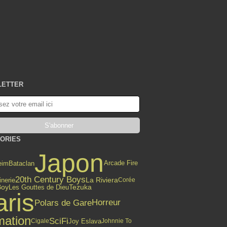
LETTER
ORIES
Japon
Arcade Fire
eim
Bataclan
20th Century Boys
La Riviera
nerie
Corée
Boy
Les Gouttes de Dieu
Tezuka
aris
Polars de Gare
Horreur
mation
SciFi
Joy Eslava
Cigale
Johnnie To