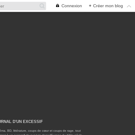
Connexion
+
Créer mon blog
URNAL D'UN EXCESSIF
éma, BD, littérature, coups de cœur et coups de rage, tout