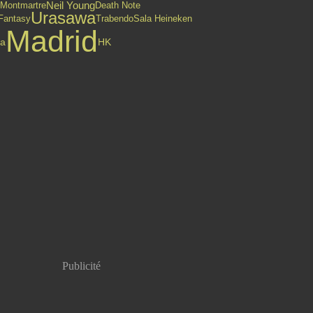
Neil Young
Death Note
 Montmartre
Urasawa
Trabendo
Fantasy
Sala Heineken
Madrid
ia
HK
Publicité