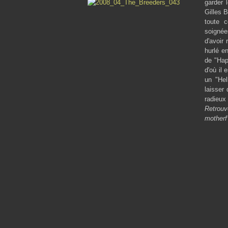
garder 
Gilles 
toute c
soignée
d'avoir
hurlé e
de "Hap
d'où il 
un "Hel
laisser
radieux
Retrouv
motherf