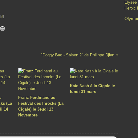
Elysée
Heroic 
[
#
]
Olymp
"Doggy Bag - Saison 2" de Philippe Djian
Kate Nash à la Cigale le
lundi 31 mars
u
Franz Ferdinand au
cks (La
Festival des Inrocks (La
di 14
Cigale) le Jeudi 13
Novembre