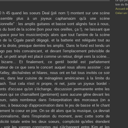
ce qui pe
loin du Bré
Accueil d
20 h 45 quand les soeurs Deal (joli nom !) montent sur une scène
Créer un
essemble plus à un joyeux capharnaüm qu'à une scène
sionnelle" : les amplis guitares et basse sont alignés face à nous,
s du bord de la scène (bon pour nos oreilles, ça !), ne laissant que
space pour les musicien(ne)s alors que tout l'arrière de la scène
e de la Cigale paraît dégagé, et la batterie est reléguée tout au
r la droite, presque derrière les amplis. Dans le fond est tendu un
ogo pas très convaincant, et devant l'emplacement prévisible de
, un petit ampli est placé comme un retour, dirigé vers la scène...
 bizarre... Et finalement, ce gentil bordel est parfaitement
ateur de ce que sera le concert auquel nous allons assister : car
elley, déchaînées et hilares, nous ont en fait tous invités ce soir
les, dans leur cuisine de ménagères américaines à la limite du
rash. Tout cela n'est ni propre, ni net, juste un joyeux bordel -
ents d'occase qu'on s'échange, discussion permanente entre les
eurs qui se chamaillent (gentiment) sans aucune gêne devant les
eurs, ratés nombreux dans l'interprétation des morceaux (on a
ies, à beaucoup d'approximation dans le jeu de basse et le chant
lement le coeur en joie. On se dit alors que la musique, ça devrait
sionnalisme, dans l'inspiration du moment, avec cette sorte de
icité totale entre les deux soeurs, complicité qu'elles étendent
- voir les vannes constantes qui s'échangent entre Kim et les