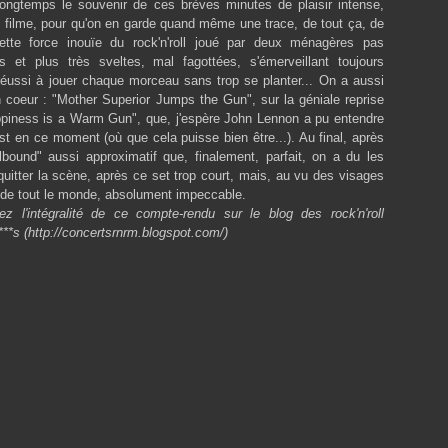
longtemps le souvenir de ces brèves minutes de
plaisir intense,
Juille
Sept
Octo
Nove
Déce
B filme, pour qu'on en garde quand même une trace, de tout ça, de
Juin
Août
Sept
Octo
Nove
ette force inouïe du rock'n'roll joué par deux ménagères pas
Mai
Juille
Août
Sept
Octo
(
Avril
Juin
Juille
Août
Sept
s et plus très sveltes, mal fagottées, s'émerveillant toujours
Mars
Mai
Juin
Juille
Août
(
 réussi à jouer chaque morceau sans trop se planter... On a aussi
Févri
Avril
Mai
Juin
Juille
(
n coeur : "Mother Superior Jumps the Gun", sur la géniale reprise
Janvi
Mars
Avril
Mai
Juin
(
Févri
Mars
Avril
Mai
(
piness is a Warm Gun", que, j'espère John Lennon a pu entendre
Janvi
Févri
Mars
Avril
est en ce moment (où que cela puisse bien être...). Au final, après
Janvi
Févri
Mars
lbound" aussi approximatif que, finalement, parfait, on a du les
Janvi
 quitter la scène, après ce set trop court, mais, au vu des visages
 de tout le monde, absolument impeccable.
ez l'intégralité de ce compte-rendu sur le blog des rock'n'roll
***s (http://concertsrnrm.blogspot.com/)