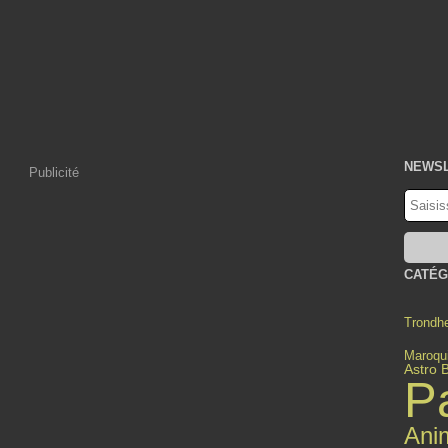
NEWS
Publicité
CATÉG
Trondh
Maroqui
Astro 
P
Ani