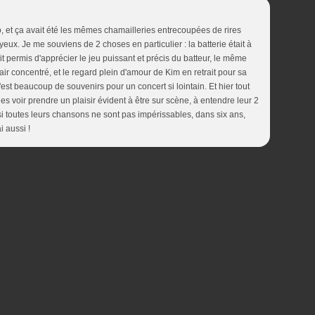
do, et ça avait été les mêmes chamailleries entrecoupées de rires
eux. Je me souviens de 2 choses en particulier : la batterie était à
ait permis d'apprécier le jeu puissant et précis du batteur, le même
air concentré, et le regard plein d'amour de Kim en retrait pour sa
c'est beaucoup de souvenirs pour un concert si lointain. Et hier tout
les voir prendre un plaisir évident à être sur scène, à entendre leur 2
si toutes leurs chansons ne sont pas impérissables, dans six ans,
i aussi !