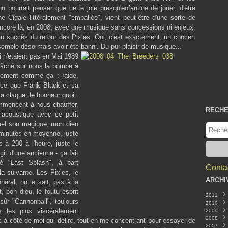
on pourrait penser que cette joie presqu'enfantine de jouer, d'être
 Cigale littéralement "emballée", vient peut-être d'une sorte de
 encore là, en 2008, avec une musique sans concessions ni enjeux,
 au succès du retour des Pixies. Oui, c'est exactement, un concert
semble désormais avoir été banni. Du pur plaisir de musique...
ui n'étaient pas en Mai 1989
lâché sur nous la bombe à
actement comme ça : raide,
c ce que Frank Black et sa
a claque, le bonheur quoi :
commencent à nous chauffer,
RECH
 acoustique avec ce petit
quel son magique, mon dieu
 minutes en moyenne, juste
 à 200 à l'heure, juste le
it d'une ancienne - ça fait
 "Last Splash", à part
Contac
la suivante. Les Pixies, je
ARCHI
éral, on le sait, pas à la
, bon dieu, le foutu esprit
2011
 sûr "Cannonball", toujours
2010
Nove
s les plus viscéralement
2009
Octo
Déce
2008
Sept
Nove
Déce
: à côté de moi qui délire, tout en me concentrant pour essayer de
2007
Août
Octo
Nove
Déce