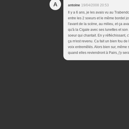
A
antoine
19/04/2008 20:53
Il y a 6 ans, je les avais vu au Traben
entre les 2 soeurs et le même bordel joy
l'avant de la scène, au milieu, et ça av
qu'à la Cigale avec ses lunettes et son 
soeur qui chantait. En y réfléchissant, 
ça m'est revenu. Ca fait un bien fou de 
voix entremêlés. Alors bien sur, même 
quand elles reviendront à Pairs, j'y sera