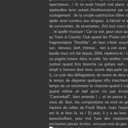
spectateurs...! Si on avait l'esprit mal placé, 
applaudies avec autant d'enthousiasme par une
soulagement : de la simple satisfaction d'être
après avoir survécu aux drogues, à l'alcool et
de survivantes, de revenantes, d'où tout souci 
... et quelle musique ! Car ce soir, pour ceux q
au Town & Country Club quand les Pixies ont 
fragmentation "Doolittle", eh bien c'était ex
sec, nerveux, bref, intense... rien à voir ave
bande nous ont fait depuis 2004, répétons-le ! L
ça pogote furieux dans la salle, les oreilles 
surtout quand Kim branche sa guitare euh...
ampli à l'envers dont nous avons déjà parlé (
!), ce sont des déflagrations de moins de deux
le temps de déguster quelques riffs tranchants
temps de se remémorer la chanson quand il s'ag
quand même un bail qu'on n'a pas écouté
"Cannonball", bien entendu ! -, et on passe à 
vous dit. Bon, les compositions ne sont en gén
hauteur de celles de Frank Black, mais l'esprit
est là et bien là, lui ! Et puis, il y a eu bien
époustouflant, pour moi l'une des chanson
excitantes jamais écrites, excusez-moi du peu 