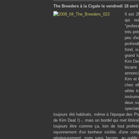
The Breeders à la Cigale le vendredi 18 avril
Il est 
qui r
"profes
très prè
peu d'e
profond
fond, su
grand l
Kim Deal
bizarre
annonci
Kim et K
chez el
white t
instrum
deux so
spectat
toujours été habitués, même à l'époque des Pix
de Kim Deal !) -, mais un bordel qui met littéra
toujours être comme ça, loin de tout profes
rayonnement d'un bonheur visible, d'une compl
généreusement, mais sans façons, au public 