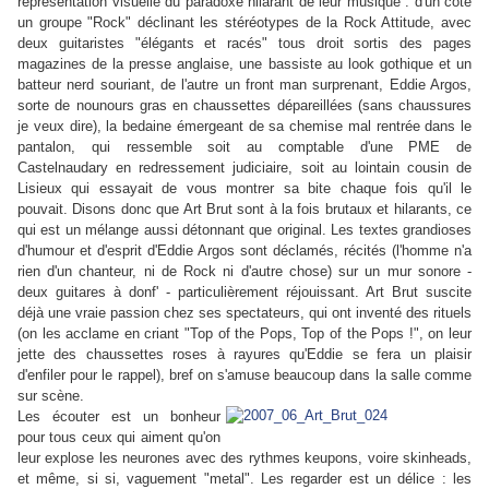
représentation visuelle du paradoxe hilarant de leur musique : d'un côté
un groupe "Rock" déclinant les stéréotypes de la Rock Attitude, avec
deux guitaristes "élégants et racés" tous droit sortis des pages
magazines de la presse anglaise, une bassiste au look gothique et un
batteur nerd souriant, de l'autre un front man surprenant, Eddie Argos,
sorte de nounours gras en chaussettes dépareillées (sans chaussures
je veux dire), la bedaine émergeant de sa chemise mal rentrée dans le
pantalon, qui ressemble soit au comptable d'une PME de
Castelnaudary en redressement judiciaire, soit au lointain cousin de
Lisieux qui essayait de vous montrer sa bite chaque fois qu'il le
pouvait. Disons donc que Art Brut sont à la fois brutaux et hilarants, ce
qui est un mélange aussi détonnant que original. Les textes grandioses
d'humour et d'esprit d'Eddie Argos sont déclamés, récités (l'homme n'a
rien d'un chanteur, ni de Rock ni d'autre chose) sur un mur sonore -
deux guitares à donf' - particulièrement réjouissant. Art Brut suscite
déjà une vraie passion chez ses spectateurs, qui ont inventé des rituels
(on les acclame en criant "Top of the Pops, Top of the Pops !", on leur
jette des chaussettes roses à rayures qu'Eddie se fera un plaisir
d'enfiler pour le rappel), bref on s'amuse beaucoup dans la salle comme
sur scène.
Les écouter est un bonheur
pour tous ceux qui aiment qu'on
leur explose les neurones avec des rythmes keupons, voire skinheads,
et même, si si, vaguement "metal". Les regarder est un délice : les