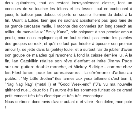
deux guitaristes, tout en restant incroyablement classe, font un
concours de se toucher les tétons et les fesses tout en continuant à
jouer, le batteur joue debout et porte un sourire illuminé du début à la
fin. Quant à Eddie, bien que ne sachant absolument pas quoi faire de
sa grande carcasse molle, il raconte des conneries (un long speech au
milieu du merveilleux "Emily Kane", ode poignant à son premier amour
perdu, pour nous expliquer qu'il ne faut surtout pas croire les paroles
des groupes de rock, et qu'il ne faut pas hésiter à épouser son premier
amour !), se jette dans la (petite) foule, et a surtout l'air de jubiler d'avoir
son groupe de malades qui ramonent à fond la caisse derrière lui. A la
Ian Catskilkin réalise son rêve d'enfant et imite Jimmy Page
fin,
sur une guitare double manche, et Mickey B dirige - comme chez
les Fleshtones, pour les connaisseurs - la cérémonie d'adieu au
public...
"My Little Brother" (les larmes aux yeux tellement c'est bon !),
"Nag Nag Nag" (metal !) et "Good Week-end" ("J'ai vu ma nouvelle
girlfriend nue... deux fois !") auront été les sommets furieux de ce grand
petit concert très très électrique et très très excentrique.
Nous sortirons donc ravis d'avoir autant ri et vibré. Bon délire, mon pote
!