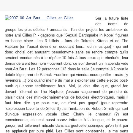
Sur la future liste
des noms de
groupe les plus débiles / amusants - l'un des projets les ambitieux de
notre ami Gilles P. - gageons que "Sexual Earthquake in Kobe" figurera
en bonne place. Les 3 Lillois - fans de Takeshi Kitano et de The
Rapture (on l'aurait deviné en écoutant leur... euh musique) - qui ont
donc choisi cet amusant pseudonyme sans se rendre compte qu'ils
seraient condamnés à le répéter 10 fois à tous ceux qui, éberlués, leur
demanderaient leur nom - ouvrent donc ce soir devant un Trabendo vide
pour Art Brut. Les 12 personnes 1/2 dans la salle (je compte 1/2 pour le
débile léger, ami de Patrick Eudeline qui viendra nous gonfler - mais j'y
reviendrai...) ont quand même du mal à s'exciter sur cette electro post-
punk qui sonne terriblement faux. Moi, je dois dire que, grand fan
devant l'éternel de The Rapture, j'essaie vaguement de prendre du
plaisir dans ces mini-déchaînements de boucles électroniques, mais il
faut bien dire que pour eux, ce n'est pas gagné (pour reprendre
l'expression favorite de Gilles B) : si l'imitation de Robert Smith qui sert
d'unique expression vocale chez Charly le chanteur (?) est
convaincante, elle est aussi assez irritante à la longue, et le pauvre
garçon est tellement ridicule dans sa gestuelle scénique qu'on finit par
les applaudir par pure pitié. Les Gilles sont consternés, je me sens