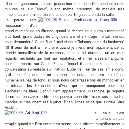
d'humeur généreuse, ce soir, je dodeline donc de la tête pendant les 30
minutes de leur "show", quand même interrompu de manière très
impolie au plein milieu d'une chanson par l'organisation de la salle.
La pause sera
l'occasion d'un
grand moment de souffrance, quand le déchet sous-humain mentionné
plus haut, grand dadais de vingt cinq ans et six d'âge mental, viendra
nous demander à Gilles B et à moi si nous "faisons partie du business"
!!!! Il aura du mal à me croire quand je nierai mon appartenance au
monde merveilleux de la musique, mais je lui darderai l'un de mes
regards méchants qui font ma réputation, et il me laissera tranquille,
pour ce rabattre sur Gilles P., avec lequel il aura quinze minutes de
conversation surréaliste sur Patrick Eudeline, l'un de ses amis donc,
qu'il considère comme un shaman, un enfant, etc etc. La bêtise
humaine n'a pas de fond, et nous nous débarrasserons du mongolien en
lui refusant les 10 centimes d'Euro qui lui manquaient pour aller
s'acheter une bière. L'abruti tient apparemment un fanzine, je regrette
de ne pas en savoir le titre pour pouvoir connaître mieux ses brillantes
théories sur les chemises à jabot, Brian Jones et ce que signifie "être
Rock"...
La salle s'est
maintenant un peu
remplie quand Art Brut entrent en scène, nous offrant immédiatement la